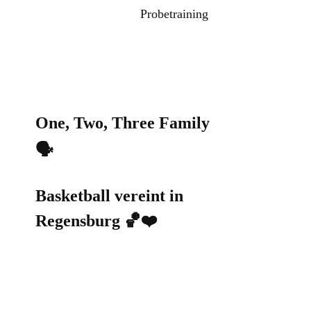
Probetraining
One, Two, Three Family
🗣️
Basketball vereint in
Regensburg 🏀❤️