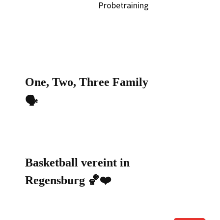
Probetraining
One, Two, Three Family
🗣️
Basketball vereint in
Regensburg 🏀❤️