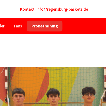
Kontakt: info@regensburg-baskets.de
der
Fans
Probetraining