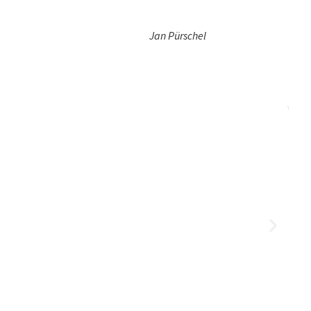
Jan Pürschel
H